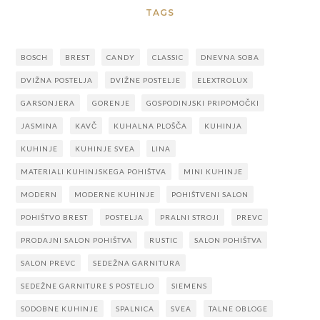
TAGS
BOSCH
BREST
CANDY
CLASSIC
DNEVNA SOBA
DVIŽNA POSTELJA
DVIŽNE POSTELJE
ELEXTROLUX
GARSONJERA
GORENJE
GOSPODINJSKI PRIPOMOČKI
JASMINA
KAVČ
KUHALNA PLOŠČA
KUHINJA
KUHINJE
KUHINJE SVEA
LINA
MATERIALI KUHINJSKEGA POHIŠTVA
MINI KUHINJE
MODERN
MODERNE KUHINJE
POHIŠTVENI SALON
POHIŠTVO BREST
POSTELJA
PRALNI STROJI
PREVC
PRODAJNI SALON POHIŠTVA
RUSTIC
SALON POHIŠTVA
SALON PREVC
SEDEŽNA GARNITURA
SEDEŽNE GARNITURE S POSTELJO
SIEMENS
SODOBNE KUHINJE
SPALNICA
SVEA
TALNE OBLOGE