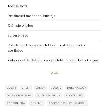
Jedilni koti
Prednosti moderne kuhinje
Kuhinje Alples
Salon Prevc
Oskrbimo travnik z električno ali bencinsko
kosilnico
Zidna svetila delujejo na podoben način kot stropna
TAGS
BOSCH
BREST
CANDY
CLASSIC
DNEVNA SOBA
DVIŽNA POSTELJA
DVIŽNE POSTELJE
ELEXTROLUX
GARSONJERA
GORENJE
GOSPODINJSKI PRIPOMOČKI