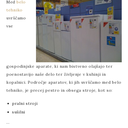
Med
belo
tehniko
uvrščamo
vse
gospodinjske aparate, ki nam bistveno olajšajo ter
poenostavijo naše delo ter življenje v kuhinji in
kopalnici. Področje aparatov, ki jih uvrščamo med belo
tehniko, je precej pestro in obsega stroje, kot so:
pralni stroji
sušilni
…