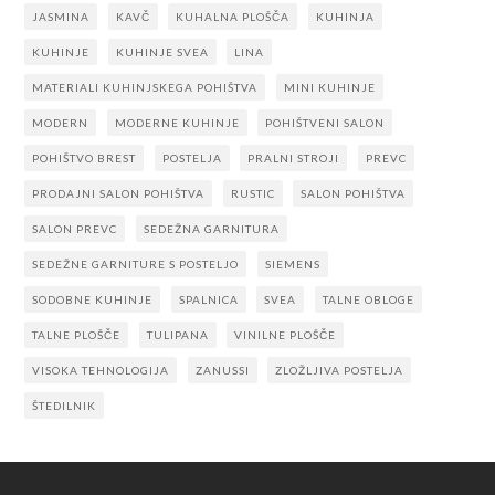
JASMINA
KAVČ
KUHALNA PLOŠČA
KUHINJA
KUHINJE
KUHINJE SVEA
LINA
MATERIALI KUHINJSKEGA POHIŠTVA
MINI KUHINJE
MODERN
MODERNE KUHINJE
POHIŠTVENI SALON
POHIŠTVO BREST
POSTELJA
PRALNI STROJI
PREVC
PRODAJNI SALON POHIŠTVA
RUSTIC
SALON POHIŠTVA
SALON PREVC
SEDEŽNA GARNITURA
SEDEŽNE GARNITURE S POSTELJO
SIEMENS
SODOBNE KUHINJE
SPALNICA
SVEA
TALNE OBLOGE
TALNE PLOŠČE
TULIPANA
VINILNE PLOŠČE
VISOKA TEHNOLOGIJA
ZANUSSI
ZLOŽLJIVA POSTELJA
ŠTEDILNIK