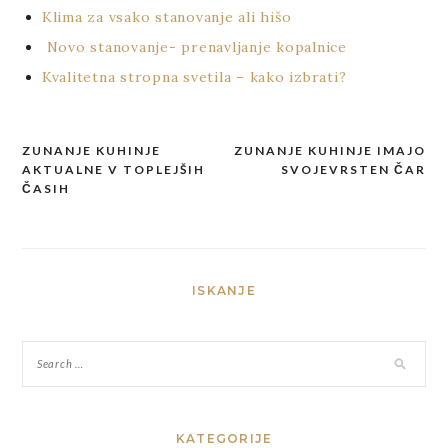
Klima za vsako stanovanje ali hišo
Novo stanovanje- prenavljanje kopalnice
Kvalitetna stropna svetila – kako izbrati?
ZUNANJE KUHINJE
ZUNANJE KUHINJE IMAJO
Post
AKTUALNE V TOPLEJŠIH
SVOJEVRSTEN ČAR
navigation
ČASIH
ISKANJE
KATEGORIJE