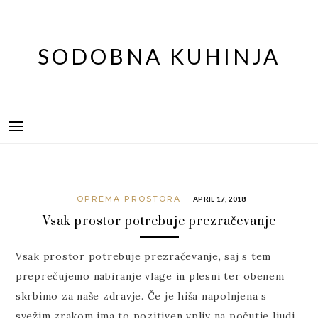
Skip
to
content
SODOBNA KUHINJA
OPREMA PROSTORA
APRIL 17, 2018
Vsak prostor potrebuje prezračevanje
Vsak prostor potrebuje prezračevanje, saj s tem
preprečujemo nabiranje vlage in plesni ter obenem
skrbimo za naše zdravje. Če je hiša napolnjena s
svežim zrakom ima to pozitiven vpliv na počutje ljudi