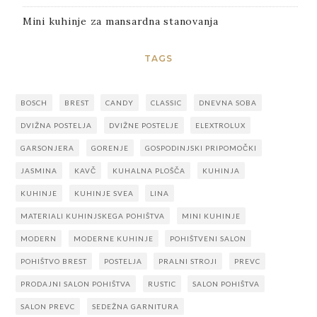
Mini kuhinje za mansardna stanovanja
TAGS
BOSCH
BREST
CANDY
CLASSIC
DNEVNA SOBA
DVIŽNA POSTELJA
DVIŽNE POSTELJE
ELEXTROLUX
GARSONJERA
GORENJE
GOSPODINJSKI PRIPOMOČKI
JASMINA
KAVČ
KUHALNA PLOŠČA
KUHINJA
KUHINJE
KUHINJE SVEA
LINA
MATERIALI KUHINJSKEGA POHIŠTVA
MINI KUHINJE
MODERN
MODERNE KUHINJE
POHIŠTVENI SALON
POHIŠTVO BREST
POSTELJA
PRALNI STROJI
PREVC
PRODAJNI SALON POHIŠTVA
RUSTIC
SALON POHIŠTVA
SALON PREVC
SEDEŽNA GARNITURA