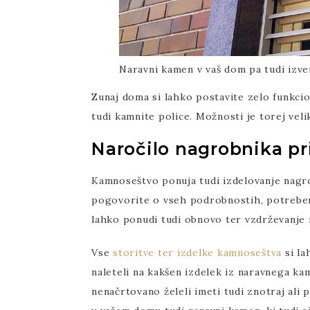
Naravni kamen v vaš dom pa tudi izve
Zunaj doma si lahko postavite zelo funkci
tudi kamnite police. Možnosti je torej velik
Naročilo nagrobnika p
Kamnoseštvo ponuja tudi izdelovanje nagr
pogovorite o vseh podrobnostih, potreben
lahko ponudi tudi obnovo ter vzdrževanje
Vse
storitve ter izdelke kamnoseštva
si la
naleteli na kakšen izdelek iz naravnega kam
nenačrtovano želeli imeti tudi znotraj ali 