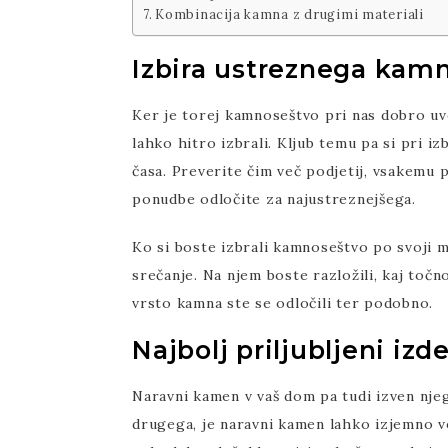
Kombinacija kamna z drugimi materiali
Izbira ustreznega kam
Ker je torej kamnoseštvo pri nas dobro uv
lahko hitro izbrali. Kljub temu pa si pri 
časa. Preverite čim več podjetij, vsakemu 
ponudbe odločite za najustreznejšega.
Ko si boste izbrali kamnoseštvo po svoji m
srečanje. Na njem boste razložili, kaj točn
vrsto kamna ste se odločili ter podobno.
Najbolj priljubljeni izd
Naravni kamen v vaš dom pa tudi izven nje
drugega, je naravni kamen lahko izjemno v