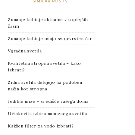
SIMILAR POSTS
Zunanje kuhinje aktualne v toplejših
časih
Zunanje kuhinje imajo svojevrsten čar
Vgradna svetila
Kvalitetna stropna svetila – kako
izbrati?
Zidna svetila delujejo na podoben
način kot stropna
Jedilne mize – središče vašega doma
Učinkovita izbira namiznega svetila
Kakšen filter za vodo izbrati?