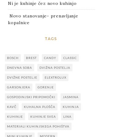
Ni je kuhinje čez novo kuhinjo
Novo stanovanje- prenavljanje
kopalnice
TAGS
BOSCH
BREST
CANDY
CLASSIC
DNEVNA SOBA
DVIŽNA POSTELJA
DVIŽNE POSTELJE
ELEXTROLUX
GARSONJERA
GORENJE
GOSPODINJSKI PRIPOMOČKI
JASMINA
KAVČ
KUHALNA PLOŠČA
KUHINJA
KUHINJE
KUHINJE SVEA
LINA
MATERIALI KUHINJSKEGA POHIŠTVA
MINI KUHINJE
MODERN