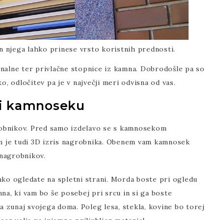
n njega lahko prinese vrsto koristnih prednosti.
onalne ter privlačne stopnice iz kamna. Dobrodošle pa so
o, odločitev pa je v največji meri odvisna od vas.
ri kamnoseku
obnikov. Pred samo izdelavo se s kamnosekom
 je tudi 3D izris nagrobnika. Obenem vam kamnosek
 nagrobnikov.
hko ogledate na spletni strani. Morda boste pri ogledu
na, ki vam bo še posebej pri srcu in si ga boste
pa zunaj svojega doma. Poleg lesa, stekla, kovine bo torej