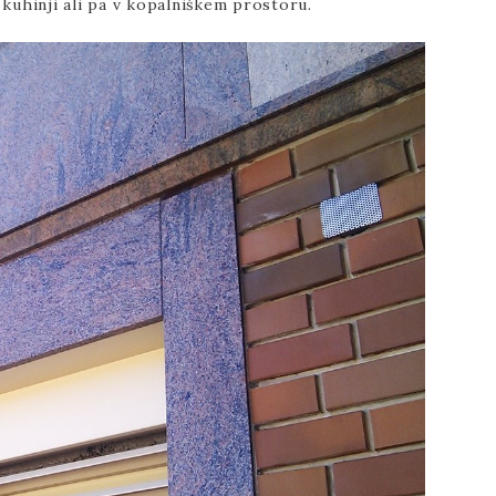
 kuhinji ali pa v kopalniškem prostoru.