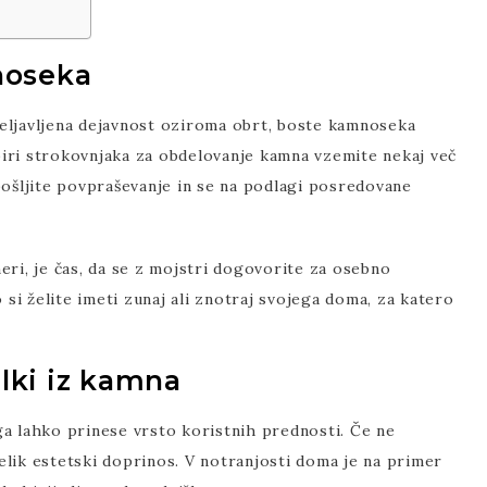
noseka
eljavljena dejavnost oziroma obrt, boste kamnoseka
izbiri strokovnjaka za obdelovanje kamna vzemite nekaj več
pošljite povpraševanje in se na podlagi posredovane
eri, je čas, da se z mojstri dogovorite za osebno
o si želite imeti zunaj ali znotraj svojega doma, za katero
elki iz kamna
ga lahko prinese vrsto koristnih prednosti. Če ne
elik estetski doprinos. V notranjosti doma je na primer