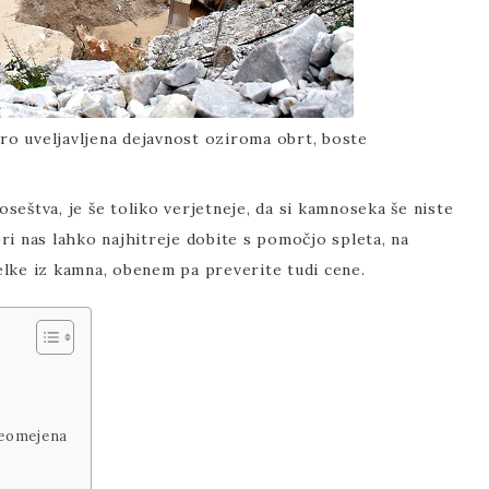
ro uveljavljena dejavnost oziroma obrt, boste
seštva, je še toliko verjetneje, da si kamnoseka še niste
ri nas lahko najhitreje dobite s pomočjo spleta, na
elke iz kamna, obenem pa preverite tudi cene.
neomejena